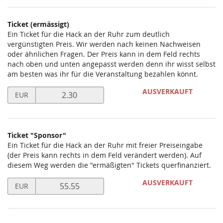
Ticket (ermässigt)
Ein Ticket für die Hack an der Ruhr zum deutlich
vergünstigten Preis. Wir werden nach keinen Nachweisen
oder ähnlichen Fragen. Der Preis kann in dem Feld rechts
nach oben und unten angepasst werden denn ihr wisst selbst
am besten was ihr für die Veranstaltung bezahlen könnt.
Preis
AUSVERKAUFT
EUR
in
EUR
für
Ticket
Ticket "Sponsor"
(ermässigt)
Ein Ticket für die Hack an der Ruhr mit freier Preiseingabe
setzen
(der Preis kann rechts in dem Feld verändert werden). Auf
diesem Weg werden die "ermäßigten" Tickets querfinanziert.
Preis
AUSVERKAUFT
EUR
in
EUR
für
Ticket