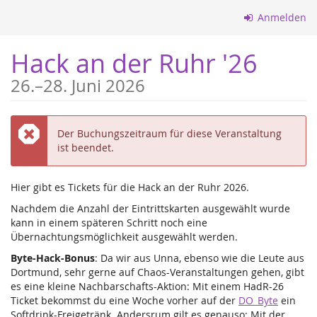
Zum
Anmelden
Haupt-
Inhalt
Hack an der Ruhr '26
springen
bis
26.
–
28. Juni 2026
Fehler:
Der Buchungszeitraum für diese Veranstaltung
ist beendet.
Hier gibt es Tickets für die Hack an der Ruhr 2026.
Nachdem die Anzahl der Eintrittskarten ausgewählt wurde
kann in einem späteren Schritt noch eine
Übernachtungsmöglichkeit ausgewählt werden.
Byte-Hack-Bonus
: Da wir aus Unna, ebenso wie die Leute aus
Dortmund, sehr gerne auf Chaos-Veranstaltungen gehen, gibt
es eine kleine Nachbarschafts-Aktion: Mit einem HadR-26
Ticket bekommst du eine Woche vorher auf der
DO_Byte
ein
Softdrink-Freigetränk. Andersrum gilt es genauso: Mit der