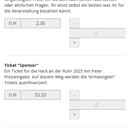
oder ähnlichen Fragen. Ihr wisst selbst am besten was ihr für
die Veranstaltung bezahlen könnt.
Preis
Menge
-
EUR
in
EUR
für
+
Ticket
(ermässigt)
setzen
Ticket "Sponsor"
Ein Ticket für die Hack an der Ruhr 2025 mit freier
Preiseingabe. Auf diesem Weg werden die "ermässigten"
Tickets querfinanziert.
Preis
Menge
-
EUR
in
EUR
für
+
Ticket
"Sponsor"
setzen