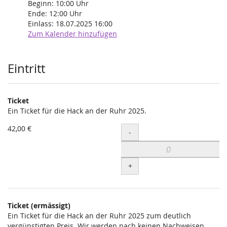
Beginn:
10:00
Uhr
Ende:
12:00
Uhr
Einlass:
18.07.2025 16:00
Zum Kalender hinzufügen
Produkte
Eintritt
Ticket
Ein Ticket für die Hack an der Ruhr 2025.
42,00 €
Menge
-
+
Ticket (ermässigt)
Ein Ticket für die Hack an der Ruhr 2025 zum deutlich
vergünstigten Preis. Wir werden nach keinen Nachweisen